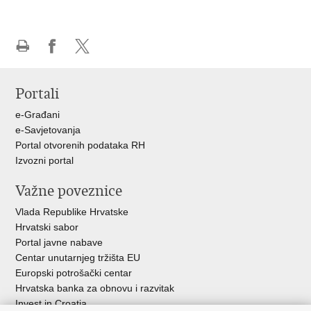
Ispiši
Podijeli
Podijeli
stranicu
na
na
Portali
Facebooku
X-
u
e-Građani
e-Savjetovanja
Portal otvorenih podataka RH
Izvozni portal
Važne poveznice
Vlada Republike Hrvatske
Hrvatski sabor
Portal javne nabave
Centar unutarnjeg tržišta EU
Europski potrošački centar
Hrvatska banka za obnovu i razvitak
Invest in Croatia