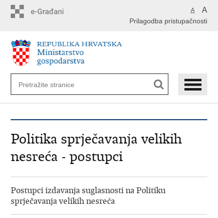
Preskoči
A
A
na
Prilagodba pristupačnosti
glavni
sadržaj
Politika sprječavanja velikih
nesreća - postupci
Postupci izdavanja suglasnosti na Politiku
sprječavanja velikih nesreća