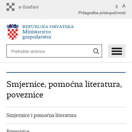
Preskoči
A
A
na
Prilagodba pristupačnosti
glavni
sadržaj
Smjernice, pomoćna literatura,
poveznice
Smjernice i pomoćna literatura
Poveznice