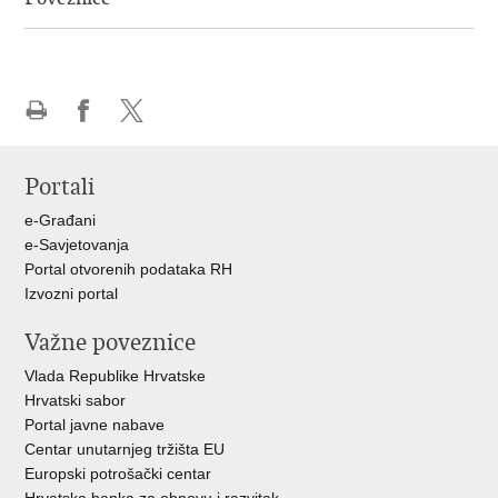
Ispiši
Podijeli
Podijeli
stranicu
na
na
Portali
Facebooku
X-
u
e-Građani
e-Savjetovanja
Portal otvorenih podataka RH
Izvozni portal
Važne poveznice
Vlada Republike Hrvatske
Hrvatski sabor
Portal javne nabave
Centar unutarnjeg tržišta EU
Europski potrošački centar