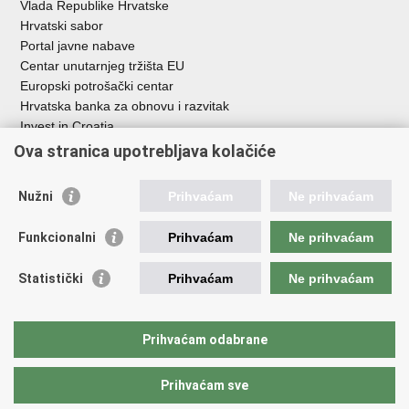
Vlada Republike Hrvatske
Hrvatski sabor
Portal javne nabave
Centar unutarnjeg tržišta EU
Europski potrošački centar
Hrvatska banka za obnovu i razvitak
Invest in Croatia
Europska banka za obnovu i razvoj
Ova stranica upotrebljava kolačiće
Strukturni i investicijski fondovi
Središnja agencija za financiranje i ugovaranje
Nužni
Prihvaćam
Ne prihvaćam
Institucije i javne ustanove u nadležnosti
Funkcionalni
Prihvaćam
Ne prihvaćam
Ministarstva
Agencija za ugljikovodike
Statistički
Prihvaćam
Ne prihvaćam
Hrvatska akreditacijska agencija
Hrvatski zavod za norme
Hrvatska agencija za malo gospodarstvo, inovacije i investicije
Prihvaćam odabrane
Državni zavod za mjeriteljstvo
Prihvaćam sve