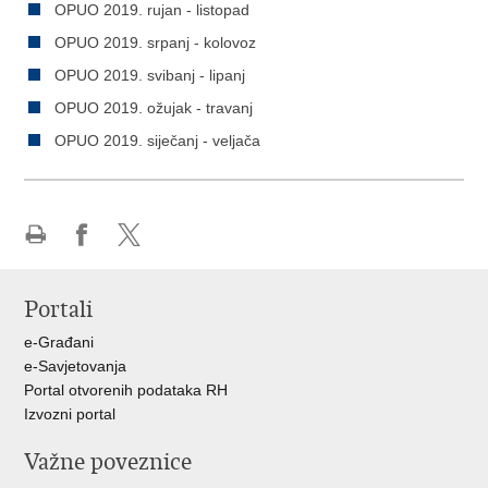
OPUO 2019. rujan - listopad
OPUO 2019. srpanj - kolovoz
OPUO 2019. svibanj - lipanj
OPUO 2019. ožujak - travanj
OPUO 2019. siječanj - veljača
Ispiši
Podijeli
Podijeli
stranicu
na
na
Portali
Facebooku
X-
u
e-Građani
e-Savjetovanja
Portal otvorenih podataka RH
Izvozni portal
Važne poveznice