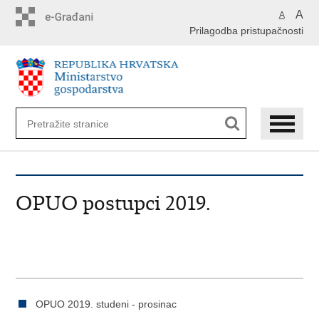
Preskoči
A
A
na
Prilagodba pristupačnosti
glavni
sadržaj
OPUO postupci 2019.
OPUO 2019. studeni - prosinac