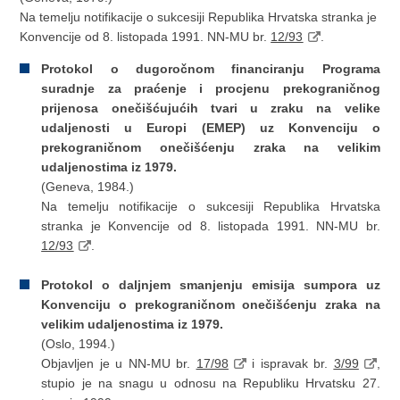
Na temelju notifikacije o sukcesiji Republika Hrvatska stranka je
Konvencije od 8. listopada 1991. NN-MU br.
12/93
.
Protokol o dugoročnom financiranju Programa
suradnje za praćenje i procjenu prekograničnog
prijenosa onečišćujućih tvari u zraku na velike
udaljenosti u Europi (EMEP) uz Konvenciju o
prekograničnom onečišćenju zraka na velikim
udaljenostima iz 1979.
(Geneva, 1984.)
Na temelju notifikacije o sukcesiji Republika Hrvatska
stranka je Konvencije od 8. listopada 1991. NN-MU br.
12/93
.
Protokol o daljnjem smanjenju emisija sumpora uz
Konvenciju o prekograničnom onečišćenju zraka na
velikim udaljenostima iz 1979.
(Oslo, 1994.)
Objavljen je u NN-MU br.
17/98
i ispravak br.
3/99
,
stupio je na snagu u odnosu na Republiku Hrvatsku 27.