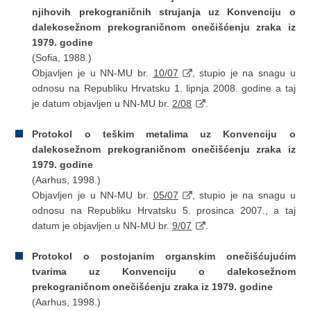
njihovih prekograničnih strujanja uz Konvenciju o
dalekosežnom prekograničnom onečišćenju zraka iz
1979. godine
(Sofia, 1988.)
Objavljen je u NN-MU br.
10/07
, stupio je na snagu u
odnosu na Republiku Hrvatsku 1. lipnja 2008. godine a taj
je datum objavljen u NN-MU br.
2/08
.
Protokol o teškim metalima uz Konvenciju o
dalekosežnom prekograničnom onečišćenju zraka iz
1979. godine
(Aarhus, 1998.)
Objavljen je u NN-MU br.
05/07
, stupio je na snagu u
odnosu na Republiku Hrvatsku 5. prosinca 2007., a taj
datum je objavljen u NN-MU br.
9/07
.
Protokol o postojanim organskim onečišćujućim
tvarima uz Konvenciju o dalekosežnom
prekograničnom onečišćenju zraka iz 1979. godine
(Aarhus, 1998.)