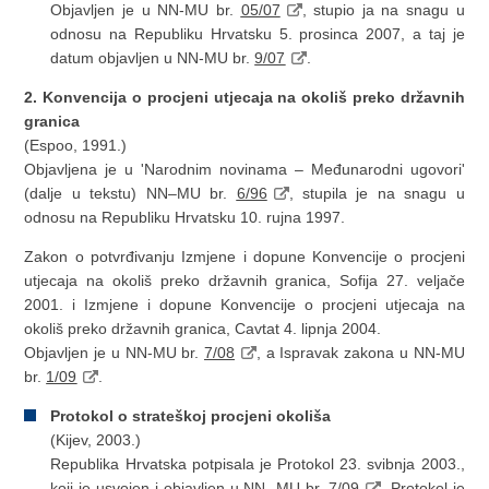
Objavljen je u NN-MU br.
05/07
, stupio ja na snagu u
odnosu na Republiku Hrvatsku 5. prosinca 2007, a taj je
datum objavljen u NN-MU br.
9/07
.
2. Konvencija o procjeni utjecaja na okoliš preko državnih
granica
(Espoo, 1991.)
Objavljena je u 'Narodnim novinama – Međunarodni ugovori'
(dalje u tekstu) NN–MU br.
6/96
, stupila je na snagu u
odnosu na Republiku Hrvatsku 10. rujna 1997.
Zakon o potvrđivanju Izmjene i dopune Konvencije o procjeni
utjecaja na okoliš preko državnih granica, Sofija 27. veljače
2001. i Izmjene i dopune Konvencije o procjeni utjecaja na
okoliš preko državnih granica, Cavtat 4. lipnja 2004.
Objavljen je u NN-MU br.
7/08
, a Ispravak zakona u NN-MU
br.
1/09
.
Protokol o strateškoj procjeni okoliša
(Kijev, 2003.)
Republika Hrvatska potpisala je Protokol 23. svibnja 2003.,
koji je usvojen i objavljen u NN -MU br.
7/09
. Protokol je