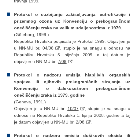
travnja 1999.
Protokol o suzbijanju zakiseljavanja, eutrofikacije i
prizemnog ozona uz Konvenciju o prekograničnom
onečišćenju zraka na velikim udaljenostima iz 1979.
(Göteborg, 1999.)
Republika Hrvatska potpisala je Protokol 1999. Objavljen je
u NN-MU br.
04/08
, stupio je na snagu u odnosu na
Republiku Hrvatsku 5. siječnja 2009. a taj datum je
objavljen u NN-MU br.
7/08
.
Protokol o nadzoru emisija hlapljivih organskih
spojeva ili njihovih prekograničnih strujanja uz
Konvenciju o dalekosežnom prekograničnom
onečišćenju zraka iz 1979. godine
(Geneva, 1991.)
Objavljen je u NN-MU br.
10/07
, stupio je na snagu u
odnosu na Republiku Hrvatsku 1. lipnja 2008. godine a taj
je datum objavljen u NN-MU br.
2/08
.
Protokol o nadzoru emisija dušikovih oksida ili