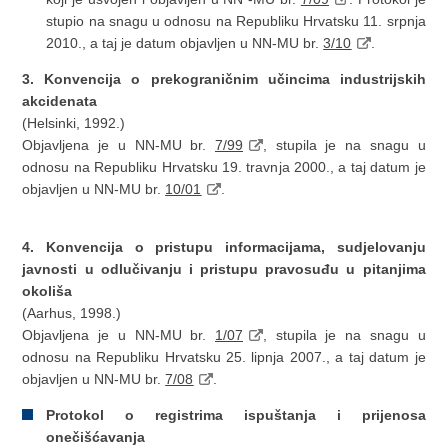
stupio na snagu u odnosu na Republiku Hrvatsku 11. srpnja
2010., a taj je datum objavljen u NN-MU br.
3/10
.
3. Konvencija o prekograničnim učincima industrijskih
akcidenata
(Helsinki, 1992.)
Objavljena je u NN-MU br.
7/99
, stupila je na snagu u
odnosu na Republiku Hrvatsku 19. travnja 2000., a taj datum je
objavljen u NN-MU br.
10/01
.
4. Konvencija o pristupu informacijama, sudjelovanju
javnosti u odlučivanju i pristupu pravosuđu u pitanjima
okoliša
(Aarhus, 1998.)
Objavljena je u NN-MU br.
1/07
, stupila je na snagu u
odnosu na Republiku Hrvatsku 25. lipnja 2007., a taj datum je
objavljen u NN-MU br.
7/08
.
Protokol o registrima ispuštanja i prijenosa
onečišćavanja