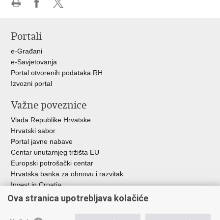
Ispiši
Podijeli
Podijeli
stranicu
na
na
Portali
Facebooku
X-
u
e-Građani
e-Savjetovanja
Portal otvorenih podataka RH
Izvozni portal
Važne poveznice
Vlada Republike Hrvatske
Hrvatski sabor
Portal javne nabave
Centar unutarnjeg tržišta EU
Europski potrošački centar
Hrvatska banka za obnovu i razvitak
Invest in Croatia
Europska banka za obnovu i razvoj
Ova stranica upotrebljava kolačiće
Strukturni i investicijski fondovi
Središnja agencija za financiranje i ugovaranje