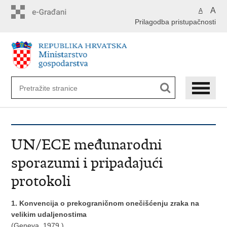
Preskoči
A
A
na
Prilagodba pristupačnosti
glavni
sadržaj
UN/ECE međunarodni
sporazumi i pripadajući
protokoli
1. Konvencija o prekograničnom onečišćenju zraka na
velikim udaljenostima
(Geneva, 1979.)