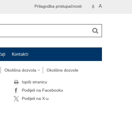
A
Prilagodba pristupačnosti
A
čaji
Kontakti
Okolišna dozvola
Okolišne dozvole
Ispiši stranicu
Podijeli na Facebooku
Podijeli na X-u