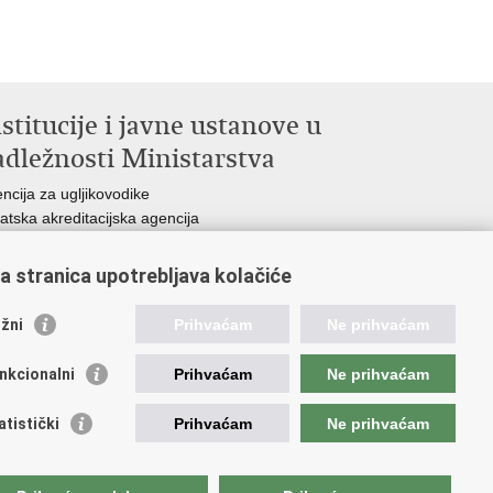
stitucije i javne ustanove u
adležnosti Ministarstva
ncija za ugljikovodike
atska akreditacijska agencija
atski zavod za norme
atska agencija za malo gospodarstvo, inovacije i
a stranica upotrebljava kolačiće
esticije
avni zavod za mjeriteljstvo
žni
Prihvaćam
Ne prihvaćam
nkcionalni
Prihvaćam
Ne prihvaćam
atistički
Prihvaćam
Ne prihvaćam