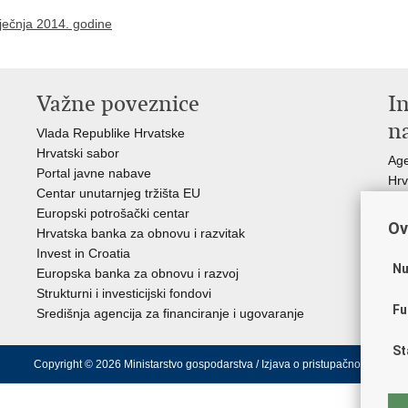
ječnja 2014. godine
Važne poveznice
In
n
Vlada Republike Hrvatske
Hrvatski sabor
Age
Portal javne nabave
Hrv
Centar unutarnjeg tržišta EU
Hrv
Europski potrošački centar
Hrv
Ov
Hrvatska banka za obnovu i razvitak
inv
Invest in Croatia
Drž
Nu
Europska banka za obnovu i razvoj
Strukturni i investicijski fondovi
Fu
Središnja agencija za financiranje i ugovaranje
St
Copyright © 2026 Ministarstvo gospodarstva /
Izjava o pristupačnosti
.