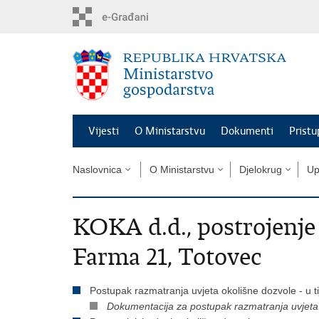
Preskoči
na
glavni
sadržaj
Vijesti
O Ministarstvu
Dokumenti
Pristu
Naslovnica
O Ministarstvu
Djelokrug
Up
KOKA d.d., postrojenje 
Farma 21, Totovec
Postupak razmatranja uvjeta okolišne dozvole - u t
Dokumentacija za postupak razmatranja uvjeta ok