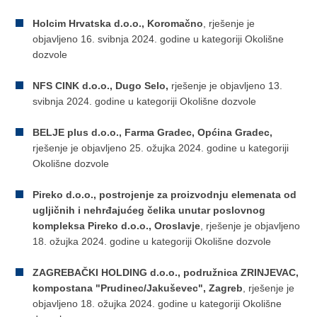
Holcim Hrvatska d.o.o., Koromačno
, rješenje je
objavljeno 16. svibnja 2024. godine u kategoriji Okolišne
dozvole
NFS CINK d.o.o., Dugo Selo,
rješenje je objavljeno 13.
svibnja 2024. godine u kategoriji Okolišne dozvole
BELJE plus d.o.o., Farma Gradec, Općina Gradec,
rješenje je objavljeno 25. ožujka 2024. godine u kategoriji
Okolišne dozvole
Pireko d.o.o., postrojenje za proizvodnju elemenata od
ugljičnih i nehrđajućeg čelika unutar poslovnog
kompleksa Pireko d.o.o., Oroslavje
, rješenje je objavljeno
18. ožujka 2024. godine u kategoriji Okolišne dozvole
ZAGREBAČKI HOLDING d.o.o., podružnica ZRINJEVAC,
kompostana "Prudinec/Jakuševec", Zagreb
, rješenje je
objavljeno 18. ožujka 2024. godine u kategoriji Okolišne