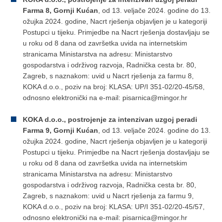
Farma 8, Gornji Kućan
, od 13. veljače 2024. godine do 13.
ožujka 2024. godine, Nacrt rješenja objavljen je u kategoriji
Postupci u tijeku. Primjedbe na Nacrt rješenja dostavljaju se
u roku od 8 dana od završetka uvida na internetskim
stranicama Ministarstva na adresu: Ministarstvo
gospodarstva i održivog razvoja, Radnička cesta br. 80,
Zagreb, s naznakom: uvid u Nacrt rješenja za farmu 8,
KOKA d.o.o., poziv na broj: KLASA: UP/I 351-02/20-45/58,
odnosno elektronički na e-mail: pisarnica@mingor.hr
KOKA d.o.o., postrojenje za intenzivan uzgoj peradi
Farma 9, Gornji Kućan
, od 13. veljače 2024. godine do 13.
ožujka 2024. godine, Nacrt rješenja objavljen je u kategoriji
Postupci u tijeku. Primjedbe na Nacrt rješenja dostavljaju se
u roku od 8 dana od završetka uvida na internetskim
stranicama Ministarstva na adresu: Ministarstvo
gospodarstva i održivog razvoja, Radnička cesta br. 80,
Zagreb, s naznakom: uvid u Nacrt rješenja za farmu 9,
KOKA d.o.o., poziv na broj: KLASA: UP/I 351-02/20-45/57,
odnosno elektronički na e-mail: pisarnica@mingor.hr