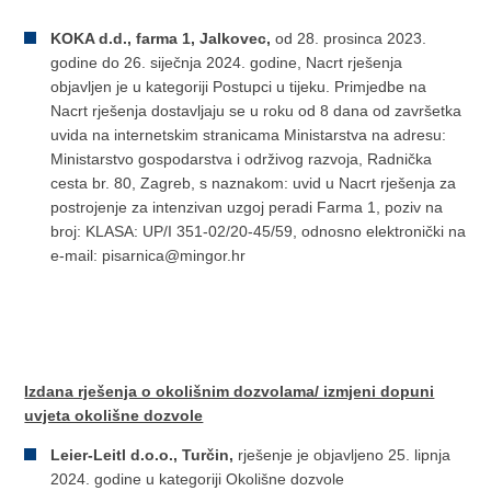
KOKA d.d., farma 1, Jalkovec,
od 28. prosinca 2023.
godine do 26. siječnja 2024. godine, Nacrt rješenja
objavljen je u kategoriji Postupci u tijeku. Primjedbe na
Nacrt rješenja dostavljaju se u roku od 8 dana od završetka
uvida na internetskim stranicama Ministarstva na adresu:
Ministarstvo gospodarstva i održivog razvoja, Radnička
cesta br. 80, Zagreb, s naznakom: uvid u Nacrt rješenja za
postrojenje za intenzivan uzgoj peradi Farma 1, poziv na
broj: KLASA: UP/I 351-02/20-45/59, odnosno elektronički na
e-mail: pisarnica@mingor.hr
Izdana rješenja o okolišnim dozvolama/ izmjeni dopuni
uvjeta okolišne dozvole
Leier-Leitl d.o.o., Turčin,
rješenje je objavljeno 25. lipnja
2024. godine u kategoriji Okolišne dozvole