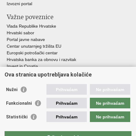
Izvozni portal
Važne poveznice
Vlada Republike Hrvatske
Hrvatski sabor
Portal javne nabave
Centar unutarnjeg tržišta EU
Europski potrošački centar
Hrvatska banka za obnovu i razvitak
Invest in Croatia
Europska banka za obnovu i razvoj
Ova stranica upotrebljava kolačiće
Strukturni i investicijski fondovi
Središnja agencija za financiranje i ugovaranje
Nužni
Prihvaćam
Ne prihvaćam
Institucije i javne ustanove u nadležnosti
Funkcionalni
Prihvaćam
Ne prihvaćam
Ministarstva
Agencija za ugljikovodike
Statistički
Prihvaćam
Ne prihvaćam
Hrvatska akreditacijska agencija
Hrvatski zavod za norme