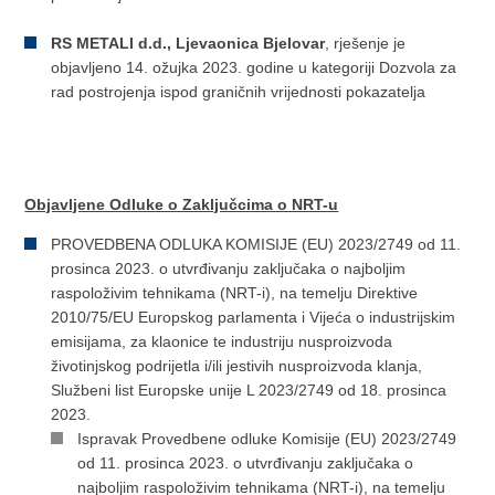
RS METALI d.d., Ljevaonica Bjelovar
, rješenje je
objavljeno 14. ožujka 2023. godine u kategoriji Dozvola za
rad postrojenja ispod graničnih vrijednosti pokazatelja
Objavljene Odluke o Zaključcima o NRT-u
PROVEDBENA ODLUKA KOMISIJE (EU) 2023/2749 оd 11.
prosinca 2023. o utvrđivanju zaključaka o najboljim
raspoloživim tehnikama (NRT-i), na temelju Direktive
2010/75/EU Europskog parlamenta i Vijeća o industrijskim
emisijama, za klaonice te industriju nusproizvoda
životinjskog podrijetla i/ili jestivih nusproizvoda klanja,
Službeni list Europske unije L 2023/2749 od 18. prosinca
2023.
Ispravak Provedbene odluke Komisije (EU) 2023/2749
оd 11. prosinca 2023. o utvrđivanju zaključaka o
najboljim raspoloživim tehnikama (NRT-i), na temelju