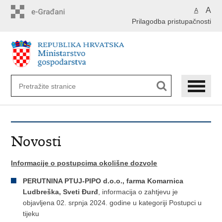
Preskoči
A
A
na
Prilagodba pristupačnosti
glavni
sadržaj
Novosti
Informacije o postupcima okolišne dozvole
PERUTNINA PTUJ-PIPO d.o.o., farma Komarnica
Ludbreška, Sveti Đurđ
, informacija o zahtjevu je
objavljena 02. srpnja 2024. godine u kategoriji Postupci u
tijeku