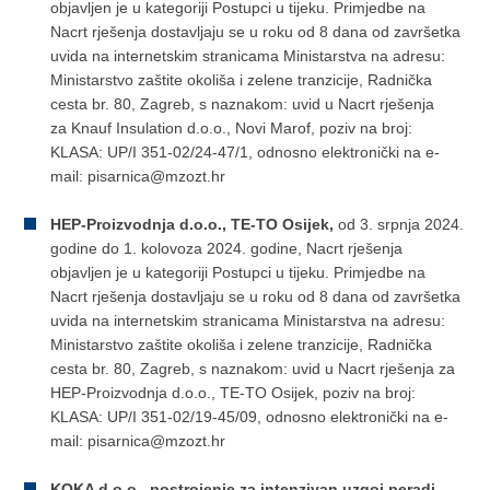
objavljen je u kategoriji Postupci u tijeku. Primjedbe na
Nacrt rješenja dostavljaju se u roku od 8 dana od završetka
uvida na internetskim stranicama Ministarstva na adresu:
Ministarstvo zaštite okoliša i zelene tranzicije, Radnička
cesta br. 80, Zagreb, s naznakom: uvid u Nacrt rješenja
za Knauf Insulation d.o.o., Novi Marof, poziv na broj:
KLASA: UP/I 351-02/24-47/1, odnosno elektronički na e-
mail: pisarnica@mzozt.hr
HEP-Proizvodnja d.o.o., TE-TO Osijek,
od 3. srpnja 2024.
godine do 1. kolovoza 2024. godine, Nacrt rješenja
objavljen je u kategoriji Postupci u tijeku. Primjedbe na
Nacrt rješenja dostavljaju se u roku od 8 dana od završetka
uvida na internetskim stranicama Ministarstva na adresu:
Ministarstvo zaštite okoliša i zelene tranzicije, Radnička
cesta br. 80, Zagreb, s naznakom: uvid u Nacrt rješenja za
HEP-Proizvodnja d.o.o., TE-TO Osijek, poziv na broj:
KLASA: UP/I 351-02/19-45/09, odnosno elektronički na e-
mail: pisarnica@mzozt.hr
KOKA d.o.o., postrojenje za intenzivan uzgoj peradi