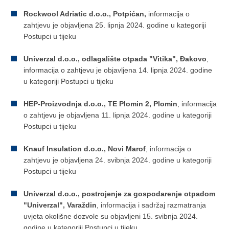
Rockwool Adriatic d.o.o., Potpićan,
informacija o
zahtjevu je objavljena 25. lipnja 2024. godine u kategoriji
Postupci u tijeku
Univerzal d.o.o., odlagalište otpada "Vitika", Đakovo
,
informacija o zahtjevu je objavljena 14. lipnja 2024. godine
u kategoriji Postupci u tijeku
HEP-Proizvodnja d.o.o., TE Plomin 2, Plomin
, informacija
o zahtjevu je objavljena 11. lipnja 2024. godine u kategoriji
Postupci u tijeku
Knauf Insulation d.o.o., Novi Marof
, informacija o
zahtjevu je objavljena 24. svibnja 2024. godine u kategoriji
Postupci u tijeku
Univerzal d.o.o., postrojenje za gospodarenje otpadom
"Univerzal", Varaždin
, informacija i sadržaj razmatranja
uvjeta okolišne dozvole su objavljeni 15. svibnja 2024.
godine u kategoriji Postupci u tijeku