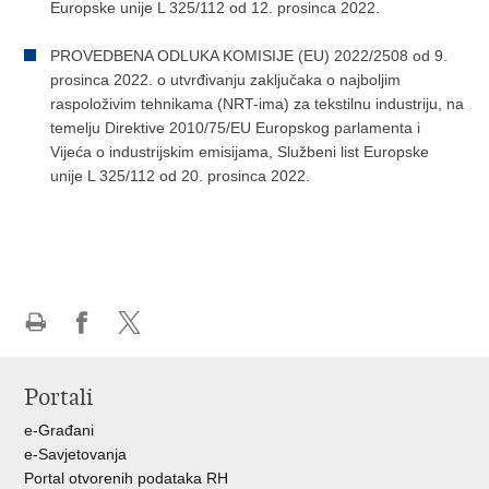
Europske unije L 325/112 od 12. prosinca 2022.
PROVEDBENA ODLUKA KOMISIJE (EU) 2022/2508 оd 9.
prosinca 2022. o utvrđivanju zaključaka o najboljim
raspoloživim tehnikama (NRT-ima) za tekstilnu industriju, na
temelju Direktive 2010/75/EU Europskog parlamenta i
Vijeća o industrijskim emisijama, Službeni list Europske
unije L 325/112 od 20. prosinca 2022.
Ispiši
Podijeli
Podijeli
stranicu
na
na
Portali
Facebooku
X-
u
e-Građani
e-Savjetovanja
Portal otvorenih podataka RH