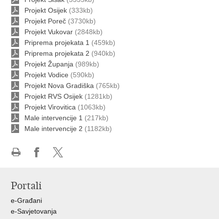
Projekt Osijek
(333kb)
Projekt Poreč
(3730kb)
Projekt Vukovar
(2848kb)
Priprema projekata 1
(459kb)
Priprema projekata 2
(940kb)
Projekt Županja
(989kb)
Projekt Vodice
(590kb)
Projekt Nova Gradiška
(765kb)
Projekt RVS Osijek
(1281kb)
Projekt Virovitica
(1063kb)
Male intervencije 1
(217kb)
Male intervencije 2
(1182kb)
Ispiši
Podijeli
Podijeli
stranicu
na
na
Portali
Facebooku
X-
u
e-Građani
e-Savjetovanja