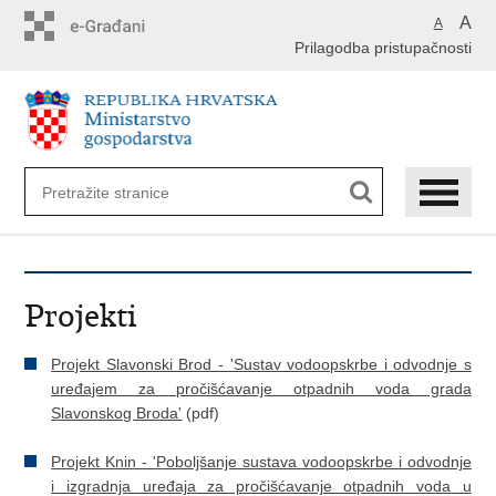
Preskoči
A
A
na
Prilagodba pristupačnosti
glavni
sadržaj
Projekti
Projekt
Slavonski Brod - 'Sustav vodoopskrbe i odvodnje s
uređajem za pročišćavanje otpadnih voda grada
Slavonskog Broda'
(pdf)
Projekt
Knin - 'Poboljšanje sustava vodoopskrbe i odvodnje
i izgradnja uređaja za pročišćavanje otpadnih voda u