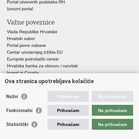
Portal otvorenih podataka RH
Izvozni portal
Važne poveznice
Vlada Republike Hrvatske
Hrvatski sabor
Portal javne nabave
Centar unutarnjeg tržišta EU
Europski potrošački centar
Hrvatska banka za obnovu i razvitak
Invest in Croatia
Europska banka za obnovu i razvoj
Ova stranica upotrebljava kolačiće
Strukturni i investicijski fondovi
Središnja agencija za financiranje i ugovaranje
Nužni
Prihvaćam
Ne prihvaćam
Institucije i javne ustanove u nadležnosti
Funkcionalni
Prihvaćam
Ne prihvaćam
Ministarstva
Agencija za ugljikovodike
Statistički
Prihvaćam
Ne prihvaćam
Hrvatska akreditacijska agencija
Hrvatski zavod za norme