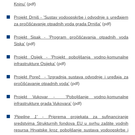
Kninu'
(pdf)
Projekt
Drniš - 'Sustav vodoopskrbe i odvodnje s uređajem
za pročišćavanje otpadnih voda grada Drniša'
(pdf)
Projekt
Sisak - 'Program pročišćavanja otpadnih voda
Siska'
(pdf)
Projekt
Osijek - 'Projekt poboljšanja vodno-komunalne
infrastrukture Osijeka'
(pdf)
Projekt Poreč - 'Izgradnja
sustava odvodnje i uređaja za
pročišćavanje otpadnih voda'
(pdf)
Projekt
Vukovar - 'Poboljšanje vodno-komunalne
infrastrukture grada Vukovara'
(pdf)
'Pipeline 1'
- Priprema
projekata za sufinanciranje
sredstvima Strukturnih fondova EU u svrhu zaštite vodnih
resursa Hrvatske kroz poboljšanje sustava vodoopskrbe i