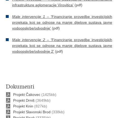
infrastrukture aglomeracije Virovitica'
(pdf)
Male
intervencije 1
– 'Financiranje provedbe investicijskih
projekata koji se odnose na manje dijelove sustava javne
vodoopskrbe/odvodnje'
(pdf)
Male
intervencije 2
– 'Financiranje provedbe investicijskih
projekata koji se odnose na manje dijelove sustava javne
vodoopskrbe/odvodnje 2'
(pdf)
Dokumenti
Projekt Čakovec
(1425kb)
Projekt Drniš
(3649kb)
Projekt Knin
(827kb)
Projekt Slavonski Brod
(338kb)
Projekt Sisak
(3335kb)