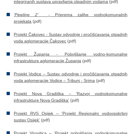
integriranih sustava upravljanja otpadnim vodama
(pdf)
'Pipeline 2'
- Priprema zalihe
vodnokomunalnih
projekata
(pdf)
Projekt Čakovec - Sustav odvodnje i pročišćavanja otpadnih
voda aglomeracije
Čakovec
(pdf)
Projekt Županja - Poboljšanje vodno-komunalne
infrastrukture aglomeracije
Županja
(pdf)
Projekt Vodice – Sustav odvodnje i pročišćavanja otpadnih
voda aglomeracije Vodice – T
ribunj -
Srima
(pdf)
Projekt Nova Gradiška – 'Razvoj vodnokomunalne
infrastrukture Nova
Gradiška'
(pdf)
Projekt RVS
Osijek – 'Projekt Regionalni vodoopskrbni
sustav Osijek'
(pdf)
Projekt
Virovitica – 'Projekt poboljšanja vodnokomunalne