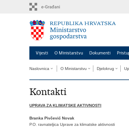
Preskoči
na
glavni
sadržaj
Vijesti
O Ministarstvu
Dokumenti
Pristu
Naslovnica
O Ministarstvu
Djelokrug
Up
Kontakti
UPRAVA ZA KLIMATSKE AKTIVNOSTI
Branka Pivčević Novak
P.O. ravnateljica Uprave za klimatske aktivnosti