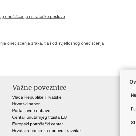
snog onečišćenja i strateške poslove
ja onečišćenja zraka, tla i od svjetlosnog onečišćenja
Ov
Važne poveznice
In
n
Nu
Vlada Republike Hrvatske
Hrvatski sabor
Age
Fu
Portal javne nabave
Hrv
Centar unutarnjeg tržišta EU
Hrv
St
Europski potrošački centar
Hrv
Hrvatska banka za obnovu i razvitak
inv