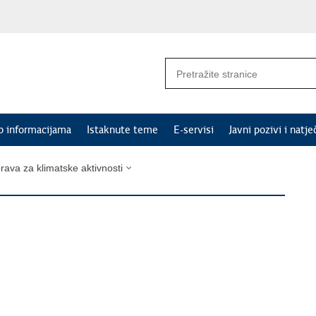
p informacijama
Istaknute teme
E-servisi
Javni pozivi i natje
rava za klimatske aktivnosti