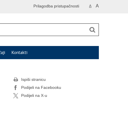
A
Prilagodba pristupačnosti
A
čaji
Kontakti
Ispiši stranicu
Podijeli na Facebooku
Podijeli na X-u