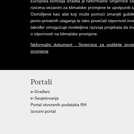
Europska komisija izradila je neformalne Smjernice za
rizicima vezanim za klimatske promjene te upotpuniti sa
Osmišljene kao alat koji može pomoći smanjiti gubitk
javno-privatnih ulaganja te tako povećati otpornost inve
također omogućuje nositeljima razvoja projekata da inv
o otpornosti na klimatske promjene.
Neformalni dokument - Smjernice za voditelje proje
promjene
Portali
e-Građani
e-Savjetovanja
Portal otvorenih podataka RH
Izvozni portal