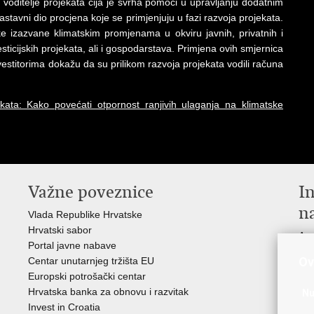
 voditelje projekata čija je svrha pomoći u upravljanju dodatnim
stavni dio procjena koje se primjenjuju u fazi razvoja projekata.
e izazvane klimatskim promjenama u okviru javnih, privatnih i
sticijskih projekata, ali i gospodarstava. Primjena ovih smjernica
estitorima dokažu da su prilikom razvoja projekata vodili računa
kata: Kako povećati otpornost ranjivih ulaganja na klimatske
Važne poveznice
In
n
Vlada Republike Hrvatske
Hrvatski sabor
Age
Portal javne nabave
Hrv
Ov
Centar unutarnjeg tržišta EU
Hrv
Europski potrošački centar
Hrv
Hrvatska banka za obnovu i razvitak
Nu
inv
Invest in Croatia
Drž