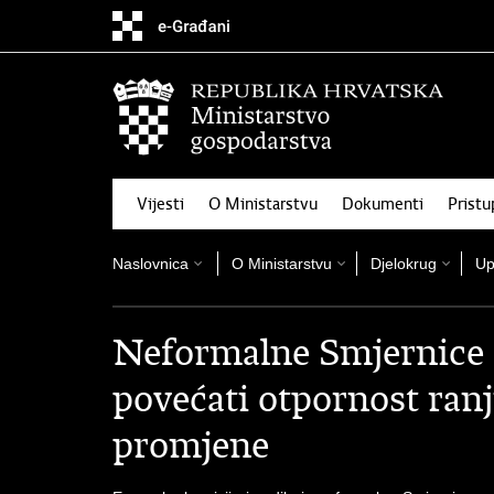
Preskoči
na
glavni
sadržaj
Vijesti
O Ministarstvu
Dokumenti
Pristu
Naslovnica
O Ministarstvu
Djelokrug
Up
Neformalne Smjernice z
povećati otpornost ranj
promjene