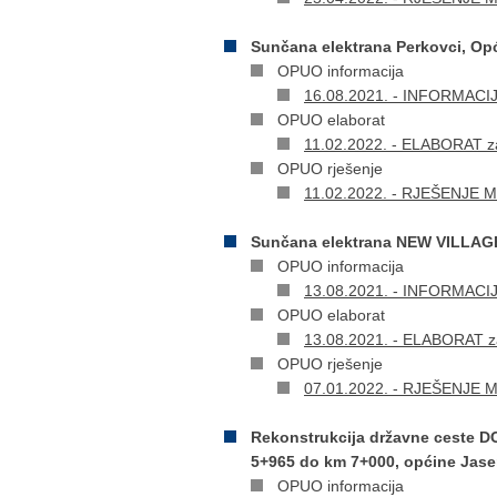
Sunčana elektrana Perkovci, Op
OPUO informacija
16.08.2021. - INFORMACIJA 
OPUO elaborat
11.02.2022. - ELABORAT zaš
OPUO rješenje
11.02.2022. - RJEŠENJE Min
Sunčana elektrana NEW VILLAGE
OPUO informacija
13.08.2021. - INFORMACIJA 
OPUO elaborat
13.08.2021. - ELABORAT za
OPUO rješenje
07.01.2022. - RJEŠENJE Min
Rekonstrukcija državne ceste D
5+965 do km 7+000, općine Jase
OPUO informacija