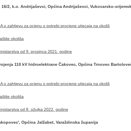
 16/2, k.o. Andrijaševci, Općina Andrijaševci, Vukovarsko-srijems
o zahtjevu za ocjenu o potrebi procjene utjecaja na okoliš
štite okoliša
istarstva od 9. prosinca 2021. godine
ojenja 110 kV hidroelektrane Čakovec, Općina Trnovec Bartoloveč
o zahtjevu za ocjenu o potrebi procjene utjecaja na okoliš
štite okoliša
istarstva od 8. ožujka 2022. godine
akopovec', Općina Jalžabet, Varaždinska županija