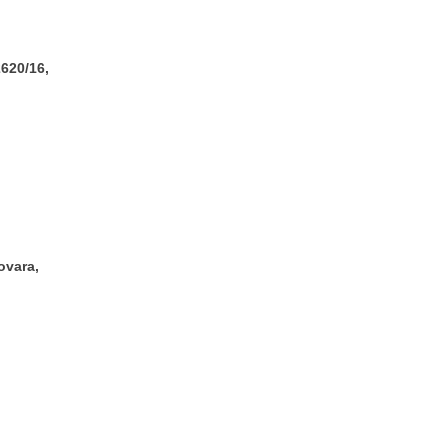
2620/16,
ovara,