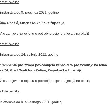
štite okoliša
istarstva od 9. prosinca 2021. godine
ćina Unešić, Šibensko-kninska županija
o zahtjevu za ocjenu o potrebi procjene utjecaja na okoliš
štite okoliša
istarstva od 24. svibnja 2022. godine
hrambenih proizvoda povećanjem kapaciteta proizvodnje na lokac
a 74, Grad Sveti Ivan Zelina, Zagrebačka županija
o zahtjevu za ocjenu o potrebi procjene utjecaja na okoliš
štite okoliša
nistarstva od 8. studenoga 2021. godine