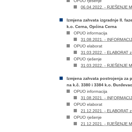
OPUO rješenje
06.04.2022. - RJEŠENJE Min
Izmjena zahvata izgradnje II. fa
k.o. Cerna, Općina Cerna
OPUO informacija
31.08.2021. - INFORMACIJA 
OPUO elaborat
31.03.2022. - ELABORAT za
OPUO rješenje
31.03.2022. - RJEŠENJE Mi
Izmjena zahvata postrojenja za 
na k.č. 3380 i 3384 k.o. Đurđeva
OPUO informacija
31.08.2021. - INFORMACIJA 
OPUO elaborat
21.12.2021. - ELABORAT za
OPUO rješenje
21.12.2021. - RJEŠENJE Min