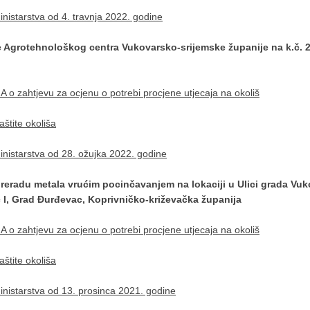
istarstva od 4. travnja 2022. godine
ze Agrotehnološkog centra Vukovarsko-srijemske županije na k.č. 
o zahtjevu za ocjenu o potrebi procjene utjecaja na okoliš
štite okoliša
nistarstva od 28. ožujka 2022. godine
preradu metala vrućim pocinčavanjem na lokaciji u Ulici grada Vuk
c I, Grad Đurđevac, Koprivničko-križevačka županija
o zahtjevu za ocjenu o potrebi procjene utjecaja na okoliš
štite okoliša
istarstva od 13. prosinca 2021. godine