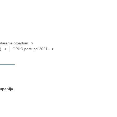
spodarenje otpadom >
O) >
OPUO postupci 2021. >
županija