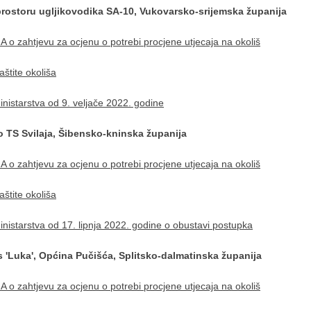
prostoru ugljikovodika SA-10, Vukovarsko-srijemska županija
o zahtjevu za ocjenu o potrebi procjene utjecaja na okoliš
štite okoliša
istarstva od 9. veljače 2022. godine
 TS Svilaja, Šibensko-kninska županija
o zahtjevu za ocjenu o potrebi procjene utjecaja na okoliš
štite okoliša
istarstva od 17. lipnja 2022. godine o obustavi postupka
s 'Luka', Općina Pučišća, Splitsko-dalmatinska županija
o zahtjevu za ocjenu o potrebi procjene utjecaja na okoliš