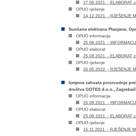
27.08.2021. - ELABORAT za
OPUO rješenje
14.12.2021. - RJEŠENJE Min
Sunčana elektrana Planjane, Op
OPUO informacija
25.08.2021. - INFORMACIJA 
OPUO elaborat
25.08.2021. - ELABORAT za
OPUO rješenje
26.05.2022. - RJEŠENJE Min
Izmjena zahvata proizvodnje pre
društva GOTES d.o.o., Zagrebačk
OPUO informacija
25.08.2021. - INFORMACIJA 
OPUO elaborat
25.08.2021. - ELABORAT za
OPUO rješenje
15.11.2021. - RJEŠENJE Mi