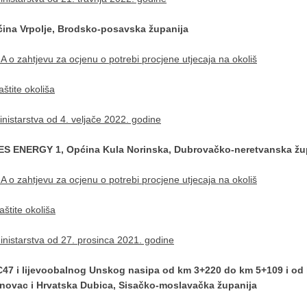
ćina Vrpolje, Brodsko-posavska županija
o zahtjevu za ocjenu o potrebi procjene utjecaja na okoliš
tite okoliša
istarstva od 4. veljače 2022. godine
S ENERGY 1, Općina Kula Norinska, Dubrovačko-neretvanska žu
o zahtjevu za ocjenu o potrebi procjene utjecaja na okoliš
štite okoliša
istarstva od 27. prosinca 2021. godine
C47 i lijevoobalnog Unskog nasipa od km 3+220 do km 5+109 i od
novac i Hrvatska Dubica, Sisačko-moslavačka županija