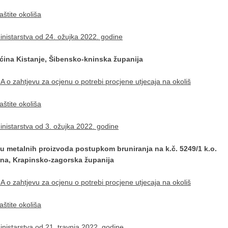
štite okoliša
nistarstva od 24. ožujka 2022. godine
pćina Kistanje, Šibensko-kninska županija
o zahtjevu za ocjenu o potrebi procjene utjecaja na okoliš
štite okoliša
istarstva od 3. ožujka 2022. godine
u metalnih proizvoda postupkom bruniranja na k.č. 5249/1 k.o.
na, Krapinsko-zagorska županija
o zahtjevu za ocjenu o potrebi procjene utjecaja na okoliš
štite okoliša
istarstva od 21. travnja 2022. godine