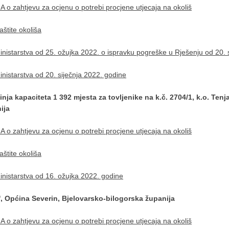
o zahtjevu za ocjenu o potrebi procjene utjecaja na okoliš
štite okoliša
istarstva od 25. ožujka 2022. o ispravku pogreške u Rješenju od 20. s
istarstva od 20. siječnja 2022. godine
nja kapaciteta 1 392 mjesta za tovljenike na k.č. 2704/1, k.o. Tenj
ija
o zahtjevu za ocjenu o potrebi procjene utjecaja na okoliš
štite okoliša
nistarstva od 16. ožujka 2022. godine
, Općina Severin, Bjelovarsko-bilogorska županija
o zahtjevu za ocjenu o potrebi procjene utjecaja na okoliš