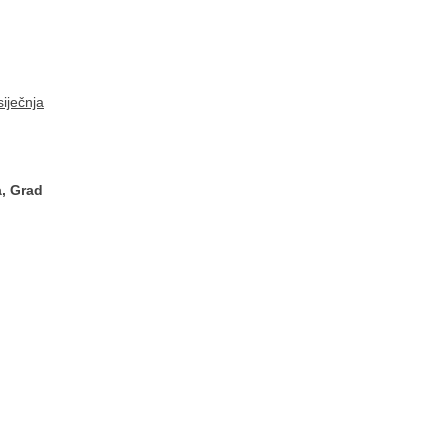
iječnja
a, Grad