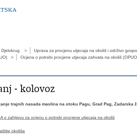
Djelokrug >
Uprava za procjenu utjecaja na okoliš i održivo go
SPUO) >
Ocjena o potrebi procjene utjecaja zahvata na okoliš (OPU
nj - kolovoz
anje trajnih nasada maslina na otoku Pagu, Grad Pag, Zadarska 
o zahtjevu za ocjenu o potrebi procjene utjecaja na okoliš
štite okoliša