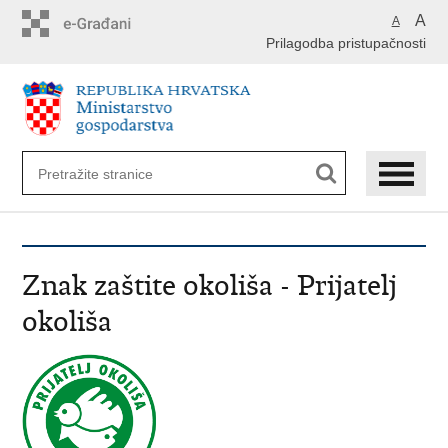
Preskoči
A
A
na
Prilagodba pristupačnosti
glavni
sadržaj
Znak zaštite okoliša - Prijatelj
okoliša