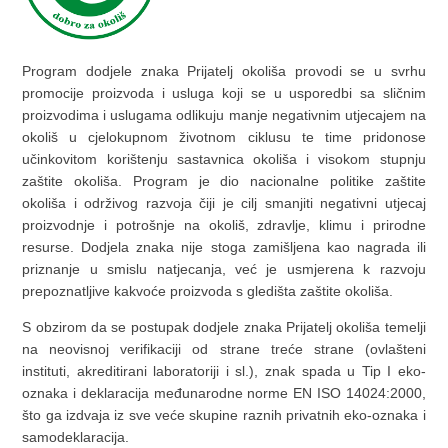
Program dodjele znaka Prijatelj okoliša provodi se u svrhu
promocije proizvoda i usluga koji se u usporedbi sa sličnim
proizvodima i uslugama odlikuju manje negativnim utjecajem na
okoliš u cjelokupnom životnom ciklusu te time pridonose
učinkovitom korištenju sastavnica okoliša i visokom stupnju
zaštite okoliša. Program je dio nacionalne politike zaštite
okoliša i održivog razvoja čiji je cilj smanjiti negativni utjecaj
proizvodnje i potrošnje na okoliš, zdravlje, klimu i prirodne
resurse. Dodjela znaka nije stoga zamišljena kao nagrada ili
priznanje u smislu natjecanja, već je usmjerena k razvoju
prepoznatljive kakvoće proizvoda s gledišta zaštite okoliša.
S obzirom da se postupak dodjele znaka Prijatelj okoliša temelji
na neovisnoj verifikaciji od strane treće strane (ovlašteni
instituti, akreditirani laboratoriji i sl.), znak spada u Tip I eko-
oznaka i deklaracija međunarodne norme EN ISO 14024:2000,
što ga izdvaja iz sve veće skupine raznih privatnih eko-oznaka i
samodeklaracija.