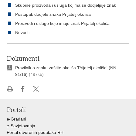
Skupine proizvoda i usluga kojima se dodjeljuje znak
Postupak dodjele znaka Prijatelj okoliša
Proizvodi i usluge koje imaju znak Prijatelj okoliša
Novosti
Dokumenti
Pravilnik o znaku zaštite okoliša 'Prijatelj okoliša' (NN
91/16)
(497kb)
Ispiši
Podijeli
Podijeli
stranicu
na
na
Portali
Facebooku
X-
u
e-Građani
e-Savjetovanja
Portal otvorenih podataka RH