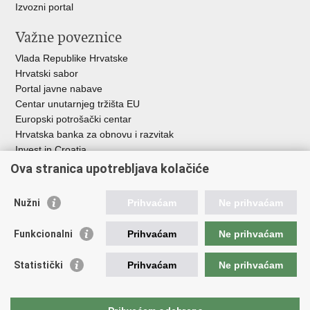
Izvozni portal
Važne poveznice
Vlada Republike Hrvatske
Hrvatski sabor
Portal javne nabave
Centar unutarnjeg tržišta EU
Europski potrošački centar
Hrvatska banka za obnovu i razvitak
Invest in Croatia
Europska banka za obnovu i razvoj
Ova stranica upotrebljava kolačiće
Strukturni i investicijski fondovi
Središnja agencija za financiranje i ugovaranje
Nužni
Prihvaćam
Ne prihvaćam
Institucije i javne ustanove u nadležnosti
Funkcionalni
Prihvaćam
Ne prihvaćam
Ministarstva
Agencija za ugljikovodike
Statistički
Prihvaćam
Ne prihvaćam
Hrvatska akreditacijska agencija
Hrvatski zavod za norme