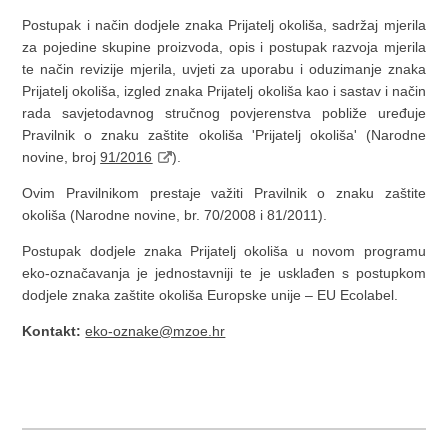
Postupak i način dodjele znaka Prijatelj okoliša, sadržaj mjerila
za pojedine skupine proizvoda, opis i postupak razvoja mjerila
te način revizije mjerila, uvjeti za uporabu i oduzimanje znaka
Prijatelj okoliša, izgled znaka Prijatelj okoliša kao i sastav i način
rada savjetodavnog stručnog povjerenstva pobliže uređuje
Pravilnik o znaku zaštite okoliša 'Prijatelj okoliša' (Narodne
novine, broj
91/2016
).
Ovim Pravilnikom prestaje važiti Pravilnik o znaku zaštite
okoliša (Narodne novine, br. 70/2008 i 81/2011).
Postupak dodjele znaka Prijatelj okoliša u novom programu
eko-označavanja je jednostavniji te je usklađen s postupkom
dodjele znaka zaštite okoliša Europske unije – EU Ecolabel.
Kontakt:
eko-oznake@mzoe.hr