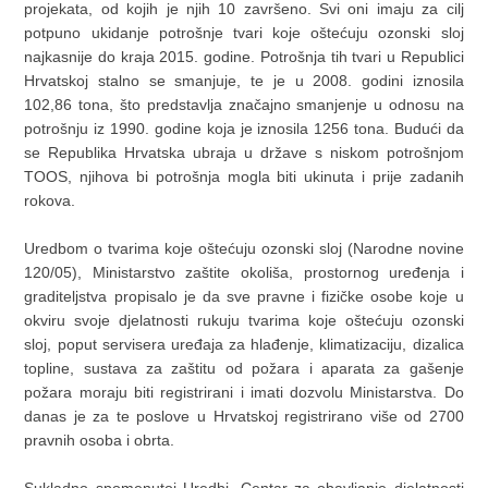
projekata, od kojih je njih 10 završeno. Svi oni imaju za cilj
potpuno ukidanje potrošnje tvari koje oštećuju ozonski sloj
najkasnije do kraja 2015. godine. Potrošnja tih tvari u Republici
Hrvatskoj stalno se smanjuje, te je u 2008. godini iznosila
102,86 tona, što predstavlja značajno smanjenje u odnosu na
potrošnju iz 1990. godine koja je iznosila 1256 tona. Budući da
se Republika Hrvatska ubraja u države s niskom potrošnjom
TOOS, njihova bi potrošnja mogla biti ukinuta i prije zadanih
rokova.
Uredbom o tvarima koje oštećuju ozonski sloj (Narodne novine
120/05), Ministarstvo zaštite okoliša, prostornog uređenja i
graditeljstva propisalo je da sve pravne i fizičke osobe koje u
okviru svoje djelatnosti rukuju tvarima koje oštećuju ozonski
sloj, poput servisera uređaja za hlađenje, klimatizaciju, dizalica
topline, sustava za zaštitu od požara i aparata za gašenje
požara moraju biti registrirani i imati dozvolu Ministarstva. Do
danas je za te poslove u Hrvatskoj registrirano više od 2700
pravnih osoba i obrta.