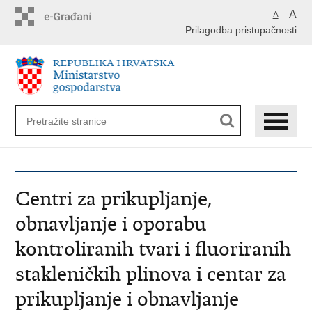
Preskoči
A
A
na
Prilagodba pristupačnosti
glavni
sadržaj
Centri za prikupljanje,
obnavljanje i oporabu
kontroliranih tvari i fluoriranih
stakleničkih plinova i centar za
prikupljanje i obnavljanje