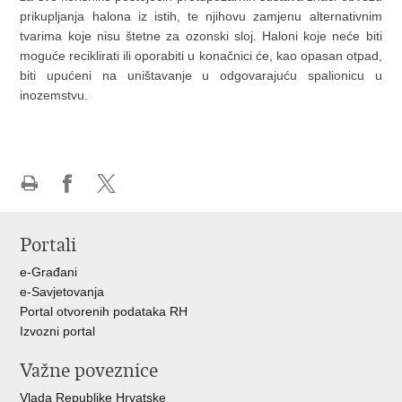
prikupljanja halona iz istih, te njihovu zamjenu alternativnim
tvarima koje nisu štetne za ozonski sloj. Haloni koje neće biti
moguće reciklirati ili oporabiti u konačnici će, kao opasan otpad,
biti upućeni na uništavanje u odgovarajuću spalionicu u
inozemstvu.
Ispiši
Podijeli
Podijeli
stranicu
na
na
Portali
Facebooku
X-
u
e-Građani
e-Savjetovanja
Portal otvorenih podataka RH
Izvozni portal
Važne poveznice
Vlada Republike Hrvatske