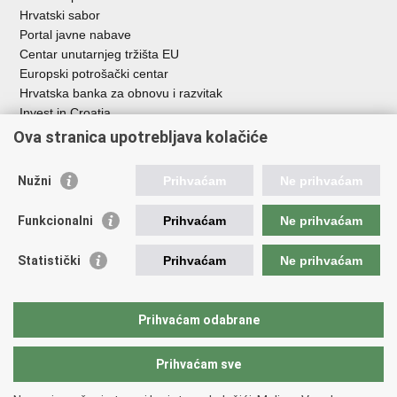
Hrvatski sabor
Portal javne nabave
Centar unutarnjeg tržišta EU
Europski potrošački centar
Hrvatska banka za obnovu i razvitak
Invest in Croatia
Europska banka za obnovu i razvoj
Ova stranica upotrebljava kolačiće
Strukturni i investicijski fondovi
Središnja agencija za financiranje i ugovaranje
Nužni
Prihvaćam
Ne prihvaćam
Institucije i javne ustanove u nadležnosti
Funkcionalni
Prihvaćam
Ne prihvaćam
Ministarstva
Agencija za ugljikovodike
Statistički
Prihvaćam
Ne prihvaćam
Hrvatska akreditacijska agencija
Hrvatski zavod za norme
Hrvatska agencija za malo gospodarstvo, inovacije i investicije
Prihvaćam odabrane
Državni zavod za mjeriteljstvo
Prihvaćam sve