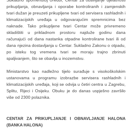
Sukladno spomenutoj Uredbi, Centar za obavljanje djelatnosti
prikupljanja, obnavljanja i oporabe kontroliranih i zamjenskih
tvari dužan je preuzeti prikupljene tvari od servisera rashladnih i
klimatizacijskih uređaja u odgovarajućim spremnicima bez
naknade. Tako prikupljene tvari Centar može privremeno
skladištiti u prikladnom prostoru najduže godinu dana
računajući od dana nastanka otpadne kontrolirane tvari ili od
dana njezina dostavljanja u Centar. Sukladno Zakonu o otpadu,
po isteku tog vremena tvari se moraju trajno zbrinuti
spaljivanjem, što se obavlja u inozemstvu.
Ministarstvo kao nadležno tijelo surađuje s visokoškolskim
ustanovama u programu izobrazbe servisera rashladnih i
klimatizacijskih uređaja, koji se odvija u četiri centra u Zagrebu,
Splitu, Rijeci i Osijeku. Obuku je do danas uspješno završilo
više od 2300 polaznika.
CENTAR ZA PRIKUPLJANJE I OBNAVLJANJE HALONA
(BANKA HALONA)