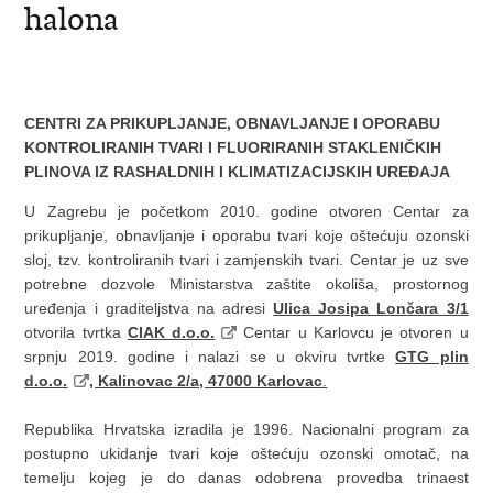
halona
CENTRI ZA PRIKUPLJANJE, OBNAVLJANJE I OPORABU
KONTROLIRANIH TVARI I FLUORIRANIH STAKLENIČKIH
PLINOVA IZ RASHALDNIH I KLIMATIZACIJSKIH UREĐAJA
U Zagrebu je početkom 2010. godine otvoren Centar za
prikupljanje, obnavljanje i oporabu tvari koje oštećuju ozonski
sloj, tzv. kontroliranih tvari i zamjenskih tvari. Centar je uz sve
potrebne dozvole Ministarstva zaštite okoliša, prostornog
uređenja i graditeljstva na adresi
Ulica Josipa Lončara 3/1
otvorila tvrtka
CIAK d.o.o.
Centar u Karlovcu je otvoren u
srpnju 2019. godine i nalazi se u okviru tvrtke
GTG plin
d.o.o.
, Kalinovac 2/a, 47000 Karlovac
.
Republika Hrvatska izradila je 1996. Nacionalni program za
postupno ukidanje tvari koje oštećuju ozonski omotač, na
temelju kojeg je do danas odobrena provedba trinaest