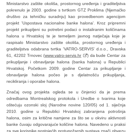
Ministarstvo zaštite okoliša, prostornog uređenja i graditeljstva
pokrenulo je 2003. godine s tvrtkom GTZ Proklima (Njemačko
društvo za tehničku suradnju) kao provedbenom agencijom
projekt 'Uspostava nacionalne banke halona'. Kroz pripremni
projekt prikupljeni su potrebni podaci o instaliranim količinama
halona u Hrvatskoj te je temeljem javnog natječaja koje je
raspisalo Ministarstvo zaštite okoliša, prostornog uređenja i
graditeljstva odabrana tvrtka 'VATRO-SERVIS' d.o.o., Dravska
61, 42202 Trnovec (
www.vatro-servis.hr
) da bude Centar za
prikupljanje i obnavljanje halona (banka halona) u Republici
Hrvatskoj. Početkom 2009. godine Centar za prikupljanje i
obnavljanje halona počeo je s djelatnošću prikupljanja,
recikliranja i oporabe halona.
Značaj ovog projekta ogleda se u činjenici da je prema
odredbama Montrealskog protokola i Uredbe o tvarima koje
oštećuju ozonski sloj (Narodne novine 120/05) od 1. siječnja
2010. godine u Republici Hrvatskoj zabranjena potrošnja
halona, osim za kritične namjene za što se u okviru aktivnosti
banke čuvaju odgovarajuće količine halona. Navedeno u praksi
za sve korisnike postojećih protupožarnih sustava znači obvezu