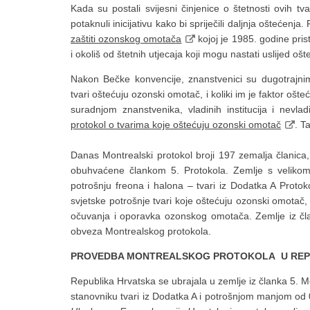
Kada su postali svijesni činjenice o štetnosti ovih t
potaknuli inicijativu kako bi spriječili daljnja oštećenja.
zaštiti ozonskog omotača
kojoj je 1985. godine pris
i okoliš od štetnih utjecaja koji mogu nastati uslijed 
Nakon Bečke konvencije, znanstvenici su dugotrajnim 
tvari oštećuju ozonski omotač, i koliki im je faktor 
suradnjom znanstvenika, vladinih institucija i nev
protokol o tvarima koje oštećuju ozonski omotač
. T
Danas Montrealski protokol broji 197 zemalja članica
obuhvaćene člankom 5. Protokola. Zemlje s velikom 
potrošnju freona i halona – tvari iz Dodatka A Proto
svjetske potrošnje tvari koje oštećuju ozonski omotač, 
očuvanja i oporavka ozonskog omotača. Zemlje iz čl
obveza Montrealskog protokola.
PROVEDBA MONTREALSKOG PROTOKOLA U REPU
Republika Hrvatska se ubrajala u zemlje iz članka 5. 
stanovniku tvari iz Dodatka A i potrošnjom manjom od 