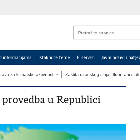
p informacijama
Istaknute teme
E-servisi
Javni pozivi i natje
rava za klimatske aktivnosti
Zaštita ozonskog sloja i fluorirani stakl
 provedba u Republici