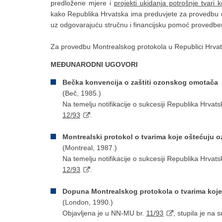
predložene mjere i
projekti ukidanja potrošnje tvari 
kako Republika Hrvatska ima preduvjete za provedbu u
uz odgovarajuću stručnu i financijsku pomoć provedbe
Za provedbu Montrealskog protokola u Republici Hrvats
MEĐUNARODNI UGOVORI
Bečka konvencija o zaštiti ozonskog omotača
(Beč, 1985.)
Na temelju notifikacije o sukcesiji Republika Hrvat
12/93
.
Montrealski protokol o tvarima koje oštećuju 
(Montreal, 1987.)
Na temelju notifikacije o sukcesiji Republika Hrvat
12/93
.
Dopuna Montrealskog protokola o tvarima koj
(London, 1990.)
Objavljena je u NN-MU br.
11/93
, stupila je na