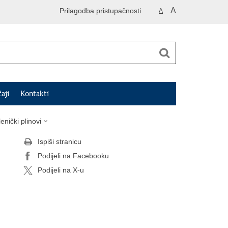
A
Prilagodba pristupačnosti
A
čaji
Kontakti
enički plinovi
Ispiši stranicu
Podijeli na Facebooku
Podijeli na X-u