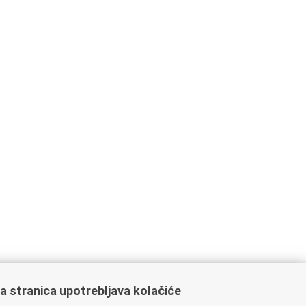
a stranica upotrebljava kolačiće
stitucije i javne ustanove u