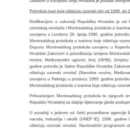
Ulaskom u Europsku uniju Hrvatska je postala zemljom
Potrošnja tvari koje oštećuju ozonski sloj od 1990. do
Notifikacijom o sukcesiji Republika Hrvatska je od 
ozonskog omotača i Montrealskog protokola o tvarima
usvojenu u Londonu 29. lipnja 1990. godine potvrdi
Montrealskog protokola o tvarima koje oštećuju ozon
Dopunu Montrealskog protokola usvojenu u Kopenh
Hrvatske Zakonom o potvrđivanju izmjene Montrealsk
novine, Međunarodni ugovori, broj 1/8/96). Izmjen
godine potvrdio je Sabor Republike Hrvatske Zakonom
oštećuju ozonski omotač (Narodne novine, Međunaro
usvojenu u Pekingu u prosincu 1999. godine potvrdi
Montrealskog protokola o tvarima koje oštećuju ozons
Prihvaćanjem Montrealskog protokola te njegovih iz
Republici Hrvatskoj za daljnje djelovanje glede postup
U suradnji s jednom od četiri provedbene agencije M
naroda, Industrija i okoliš (UNEP IE), 1996. godine 
oštećuju ozonski omotač. Nacionalnim programom utv