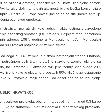
vari na ozonski omotač, znanstvenici su kroz Ujedinjene narode
 Prvi korak u definiranju ovih aktivnosti bila je
Bečka konvencija o
tupila 21 država Europe obvezujući se da će štiti ljudsko zdravlje
oštećenja ozonskog omotača.
istraživanjima utvrdili koje ljudskim aktivnostima proizvedene
oštećenja ozonskog omotača (ODP faktor). Daljnjom međunarodnom
ladinih udruga, 1987. godine u Montrealu je rođen
Montrealski
ada su Protokol potpisale 22 zemlje svijeta.
, od čega su 146 zemlje, s niskom potrošnjom freona i halona,
potrošnjom ovih tvari, pretežno razvijene zemlje, ukinule su
kola, no uzmemo li u obzir da razvijene zemlje čine svega 20%
vidljivo je kako je ukidanje preostalih 80% ključno za osiguranje
anka 5. Protokola imaju odgodu od deset godina za ispunjenje
BLICI HRVATSKOJ
Montrealskog protokola, obzirom na potrošnju manju od 0,3 kg po
0,2 kg po stanovniku tvari iz Dodatka B Montrealskog protokola.