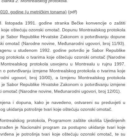
 članka 2. Montrealskog protokola.
 2010. godine (u metričkim tonama)
(pdf)
8. listopada 1991. godine stranka Bečke konvencije o zaštiti
 koje oštećuju ozonski omotač. Dopunu Montrealskog protokola
o je Sabor Republike Hrvatske Zakonom o potvrđivanju dopune
ski omotač (Narodne novine, Međunarodni ugovori, broj 11/93).
agenu u studenom 1992. godine potvrdio je Sabor Republike
og protokola o tvarima koje oštećuju ozonski omotač (Narodne
u Montrealskog protokola usvojenu u Montrealu u rujnu 1997.
 o potvrđivanju izmjene Montrealskog protokola o tvarima koje
dni ugovori, broj 10/00), a Izmjenu Montrealskog protokola
o je Sabor Republike Hrvatske Zakonom o potvrđivanju izmjene
ki omotač (Narodne novine, Međunarodni ugovori, broj 12/01).
mjena i dopuna, kako je navedeno, ostvareni su preduvjeti u
nog ukidanja potrošnje tvari koje oštećuju ozonski omotač.
ontrealskog protokola, Programom zaštite okoliša Ujedinjenih
izrađen je Nacionalni program za postupno ukidanje tvari koje
rđena je potrošnja tvari koje oštećuju ozonski omotač, te su