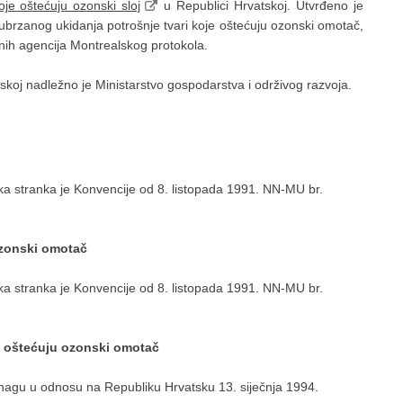
koje oštećuju ozonski sloj
u Republici Hrvatskoj. Utvrđeno je
brzanog ukidanja potrošnje tvari koje oštećuju ozonski omotač,
nih agencija Montrealskog protokola.
koj nadležno je Ministarstvo gospodarstva i održivog razvoja.
ska stranka je Konvencije od 8. listopada 1991. NN-MU br.
ozonski omotač
ska stranka je Konvencije od 8. listopada 1991. NN-MU br.
e oštećuju ozonski omotač
 snagu u odnosu na Republiku Hrvatsku 13. siječnja 1994.