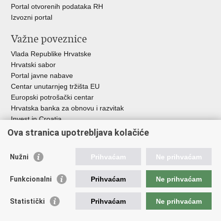
Portal otvorenih podataka RH
Izvozni portal
Važne poveznice
Vlada Republike Hrvatske
Hrvatski sabor
Portal javne nabave
Centar unutarnjeg tržišta EU
Europski potrošački centar
Hrvatska banka za obnovu i razvitak
Invest in Croatia
Europska banka za obnovu i razvoj
Ova stranica upotrebljava kolačiće
Strukturni i investicijski fondovi
Središnja agencija za financiranje i ugovaranje
Nužni
Prihvaćam
Ne prihvaćam
Institucije i javne ustanove u nadležnosti
Funkcionalni
Prihvaćam
Ne prihvaćam
Ministarstva
Agencija za ugljikovodike
Statistički
Prihvaćam
Ne prihvaćam
Hrvatska akreditacijska agencija