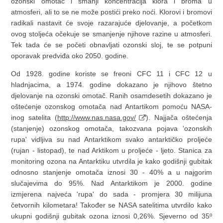
ozonski omotač i smanji koncentracija klora i broma u
atmosferi, ali to se ne može postići preko noći. Klorovi i bromovi
radikali nastavit će svoje razarajuće djelovanje, a početkom
ovog stoljeća očekuje se smanjenje njihove razine u atmosferi.
Tek tada će se početi obnavljati ozonski sloj, te se potpuni
oporavak predviđa oko 2050. godine.
Od 1928. godine koriste se freoni CFC 11 i CFC 12 u
hladnjacima, a 1974. godine dokazano je njihovo štetno
djelovanje na ozonski omotač. Ranih osamdesetih dokazano je
oštećenje ozonskog omotača nad Antartikom pomoću NASA-
inog satelita (
http://www.nas.nasa.gov/
). Najjača oštećenja
(stanjenje) ozonskog omotača, takozvana pojava 'ozonskih
rupa' vidljiva su nad Antarktikom svako antarktičko proljeće
(rujan - listopad), te nad Arktikom u proljeće - ljeto. Stanica za
monitoring ozona na Antarktiku utvrdila je kako godišnji gubitak
odnosno stanjenje omotača iznosi 30 - 40% a u najgorim
slučajevima do 95%. Nad Antarktikom je 2000. godine
izmjerena najveća 'rupa' do sada - promjera 30 milijuna
četvornih kilometara! Također se NASA satelitima utvrdilo kako
ukupni godišnji gubitak ozona iznosi 0,26%. Sjeverno od 35º