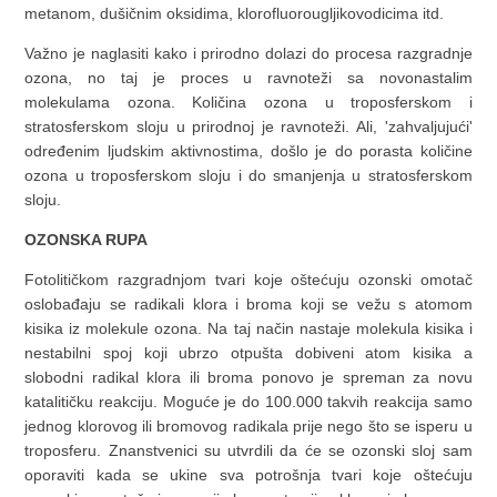
metanom, dušičnim oksidima, klorofluorougljikovodicima itd.
Važno je naglasiti kako i prirodno dolazi do procesa razgradnje
ozona, no taj je proces u ravnoteži sa novonastalim
molekulama ozona. Količina ozona u troposferskom i
stratosferskom sloju u prirodnoj je ravnoteži. Ali, 'zahvaljujući'
određenim ljudskim aktivnostima, došlo je do porasta količine
ozona u troposferskom sloju i do smanjenja u stratosferskom
sloju.
OZONSKA RUPA
Fotolitičkom razgradnjom tvari koje oštećuju ozonski omotač
oslobađaju se radikali klora i broma koji se vežu s atomom
kisika iz molekule ozona. Na taj način nastaje molekula kisika i
nestabilni spoj koji ubrzo otpušta dobiveni atom kisika a
slobodni radikal klora ili broma ponovo je spreman za novu
katalitičku reakciju. Moguće je do 100.000 takvih reakcija samo
jednog klorovog ili bromovog radikala prije nego što se isperu u
troposferu. Znanstvenici su utvrdili da će se ozonski sloj sam
oporaviti kada se ukine sva potrošnja tvari koje oštećuju