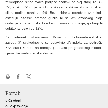
zemljopisne širine svako proljeće ozonski se sloj stanji za 3 -
5%, a oko 45º (gdje je i Hrvatska) ozonski se sloj u zimskom
dijelu godine stanji za 9%. Bez ukidanja potrošnje tvari koje
oštećuju ozonski omotač gubilo bi se 3% ozonskog sloja
godišnje a da je došlo do udostručavanja potrošnje, godišnji bi
gubitak iznosio i do 12%.
Na internet stranicama
Državnog hidrometereološkog
zavoda
svakodnevno se objavljuje UV-indeks za područje
Hrvatske i Europe na temelju podataka prognostičkog modela
njemačke meteorološke službe.
Ispiši
Podijeli
Podijeli
stranicu
na
na
Portali
Facebooku
X-
u
e-Građani
e-Savjetovanja