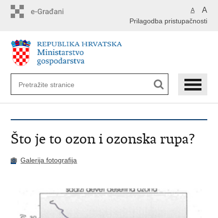
Preskoči
A
A
na
Prilagodba pristupačnosti
glavni
sadržaj
Što je to ozon i ozonska rupa?
Galerija fotografija