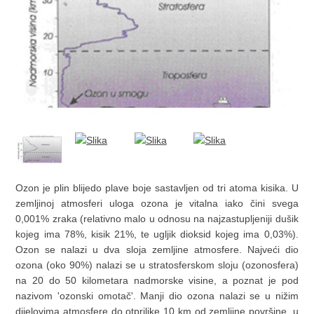
Ozon je plin blijedo plave boje sastavljen od tri atoma kisika. U
zemljinoj atmosferi uloga ozona je vitalna iako čini svega
0,001% zraka (relativno malo u odnosu na najzastupljeniji dušik
kojeg ima 78%, kisik 21%, te ugljik dioksid kojeg ima 0,03%).
Ozon se nalazi u dva sloja zemljine atmosfere. Najveći dio
ozona (oko 90%) nalazi se u stratosferskom sloju (ozonosfera)
na 20 do 50 kilometara nadmorske visine, a poznat je pod
nazivom 'ozonski omotač'. Manji dio ozona nalazi se u nižim
dijelovima atmosfere do otprilike 10 km od zemljine površine, u