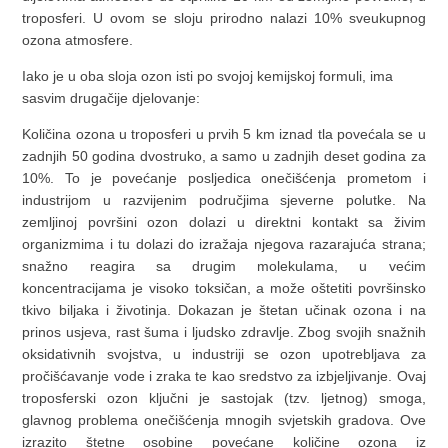
troposferi. U ovom se sloju prirodno nalazi 10% sveukupnog
ozona atmosfere.
Iako je u oba sloja ozon isti po svojoj kemijskoj formuli, ima
sasvim drugačije djelovanje:
Količina ozona u troposferi u prvih 5 km iznad tla povećala se u
zadnjih 50 godina dvostruko, a samo u zadnjih deset godina za
10%. To je povećanje posljedica onečišćenja prometom i
industrijom u razvijenim područjima sjeverne polutke. Na
zemljinoj površini ozon dolazi u direktni kontakt sa živim
organizmima i tu dolazi do izražaja njegova razarajuća strana;
snažno reagira sa drugim molekulama, u većim
koncentracijama je visoko toksičan, a može oštetiti površinsko
tkivo biljaka i životinja. Dokazan je štetan učinak ozona i na
prinos usjeva, rast šuma i ljudsko zdravlje. Zbog svojih snažnih
oksidativnih svojstva, u industriji se ozon upotrebljava za
pročišćavanje vode i zraka te kao sredstvo za izbjeljivanje. Ovaj
troposferski ozon ključni je sastojak (tzv. ljetnog) smoga,
glavnog problema onečišćenja mnogih svjetskih gradova. Ove
izrazito štetne osobine povećane količine ozona iz