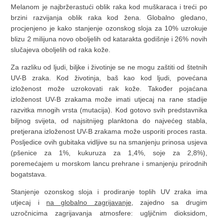
Melanom je najbržerastući oblik raka kod muškaraca i treći po
brzini razvijanja oblik raka kod žena. Globalno gledano,
procjenjeno je kako stanjenje ozonskog sloja za 10% uzrokuje
blizu 2 milijuna novo oboljelih od katarakta godišnje i 26% novih
slučajeva oboljelih od raka kože.
Za razliku od ljudi, biljke i životinje se ne mogu zaštiti od štetnih
UV-B zraka. Kod životinja, baš kao kod ljudi, povećana
izloženost može uzrokovati rak kože. Također pojaćana
izloženost UV-B zrakama može imati utjecaj na rane stadije
razvitka mnogih vrsta (mutacija). Kod gotovo svih predstavnika
biljnog svijeta, od najsitnijeg planktona do najvećeg stabla,
pretjerana izloženost UV-B zrakama može usporiti proces rasta.
Posljedice ovih gubitaka vidljive su na smanjenju prinosa usjeva
(pšenice za 1%, kukuruza za 1,4%, soje za 2,8%),
poremećajem u morskom lancu prehrane i smanjenju prirodnih
bogatstava.
Stanjenje ozonskog sloja i prodiranje toplih UV zraka ima
utjecaj i
na globalno zagrijavanje
, zajedno sa drugim
uzročnicima zagrijavanja atmosfere: ugljičnim dioksidom,