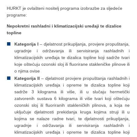
HURKT je ovlašteni nositelj programa izobrazbe za sljedeće
programe:
Nepokretni rashladni i klimatizacijski uređaji te dizalice
topline
Kategorija I
– djelatnost prikupljanja, provjere propuštanja,
ugradnje i održavanja ili servisiranja rashladnih i
klimatizacijskih uređaja te dizalica topline koji sadrže tvari
koje oštećuju ozonski sloj ili fluorirane stakleničke plinove ili
o njima ovise
Kategorija II
– djelatnost provjere propuštanja rashladnih i
klimatizacijskih uređaja i opreme te dizalica topline koji
sadrže 3 kilograma ili više, ili u slučaju hermetički
zatvorenih sustava 6 kilograma ili više tvari koji oštećuju
ozonski sloj ili fluoriranih stakleničkih plinova, a koja ne
uključuje djelatnosti prekidanja kruga kojima struji ili u
kojima se nalaze radne tvari, te djelatnosti prikupljanja,
ugradnje i održavanja ili servisiranja rashladnih i
klimatizacijskih uređaja i opreme te dizalica topline koji