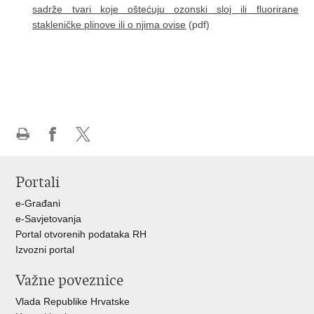
sadrže tvari koje oštećuju ozonski sloj ili fluorirane
stakleničke plinove ili o njima ovise
(pdf)
Ispiši
Podijeli
Podijeli
stranicu
na
na
Portali
Facebooku
X-
u
e-Građani
e-Savjetovanja
Portal otvorenih podataka RH
Izvozni portal
Važne poveznice
Vlada Republike Hrvatske