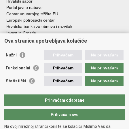
Hrvatski sabor
Portal javne nabave
Centar unutarnjeg tržišta EU
Europski potrošački centar
Hrvatska banka za obnovu i razvitak
Invest in Croatia
Europska banka za obnovu i razvoj
Ova stranica upotrebljava kolačiće
Strukturni i investicijski fondovi
Središnja agencija za financiranje i ugovaranje
Nužni
Prihvaćam
Ne prihvaćam
Institucije i javne ustanove u nadležnosti
Funkcionalni
Prihvaćam
Ne prihvaćam
Ministarstva
Agencija za ugljikovodike
Statistički
Prihvaćam
Ne prihvaćam
Hrvatska akreditacijska agencija
Hrvatski zavod za norme
Hrvatska agencija za malo gospodarstvo, inovacije i investicije
Prihvaćam odabrane
Državni zavod za mjeriteljstvo
Prihvaćam sve
Na ovoj mrežnoj stranci koriste se kolačići. Molimo Vas da
Povratak na vrh