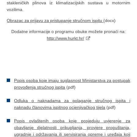
stakleničkih plinova iz klimatizacijskih sustava u motornim
vozilima.
Obrazac za prijavu za pristupanje stručnom ispitu
(docx)
Dodatne informacije o programu obuke možete pronaći na:
http://www.hurkt.hr/
Popis osoba koje imaju suglasnost Ministarstva za postupak
provođenja stručnog ispita
(pdf)
Odluka o naknadama za polaganje stručnog ispita i
naknadu članovima ispitnog ocjenjivačkog tijela
(pdf)
Popis ovlaštenih osoba koje posjeduju uvjerenje za
obavljanje djelatnosti prikupljanja, provjere propuštanja,
ugradnje i održavanja ili servisiranja opreme i uređaja koji