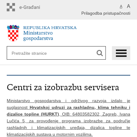
Preskoči
A
A
na
Prilagodba pristupačnosti
glavni
sadržaj
Centri za izobrazbu servisera
Ministarstvo gospodarstva i održivog razvoja izdalo je
suglasnost
Hrvatskoj udruzi za rashladnu, klima tehniku i
dizalice topline (HURKT)
, OIB: 64803582302, Zagreb, Ivana
Lučića 5, za provođenje programa izobrazbe za područje
rashladnih i klimatizacijskih uređaja, dizalica topline te
klimatizacijskih sustava u motornim vozilima.