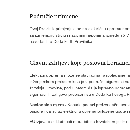
Područje primjene
Ovaj Pravilnik primjenjuje se na električnu opremu n
za izmjeničnu struju i nazivnim naponima između 75 V 
navedenih u Dodatku II. Pravilnika.
Glavni zahtjevi koje poslovni korisnici
Električna oprema može se stavljati na raspolaganje n
inženjerskom praksom koja je u području sigurnosti na
životinja i imovine, pod uvjetom da je ispravno ugrađe
sigurnosnih zahtjeva propisani su u Dodatku I ovoga Pr
Nacionalna mjera -
Kontakt podaci proizvođača, uvozn
osigurati da su uz električnu opremu priložene upute i 
EU izjava o sukladnosti mora biti na hrvatskom jeziku.