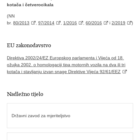
kotača i četverocikala
(NN
br.
80/2013
,
97/2014
,
1/2016
,
60/2016
i
2/2019
)
EU zakonodavstvo
Direktiva 2002/24/EZ Europskog parlamenta i Vijeća od 18.
ožujka 2002. o homologaciji tipa motornih vozila na dva ili tri
kotača i stavljanju izvan snage Direktive Vijeća 92/61/EEZ
Nadležno tijelo
Državni zavod za mjeriteljstvo