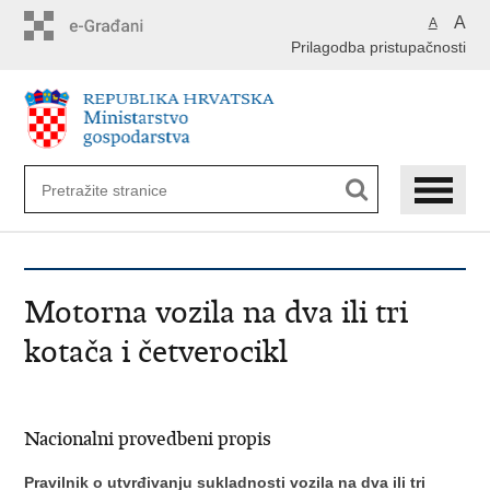
Preskoči
A
A
na
Prilagodba pristupačnosti
glavni
sadržaj
Motorna vozila na dva ili tri
kotača i četverocikl
Nacionalni provedbeni propis
Pravilnik o utvrđivanju sukladnosti vozila na dva ili tri