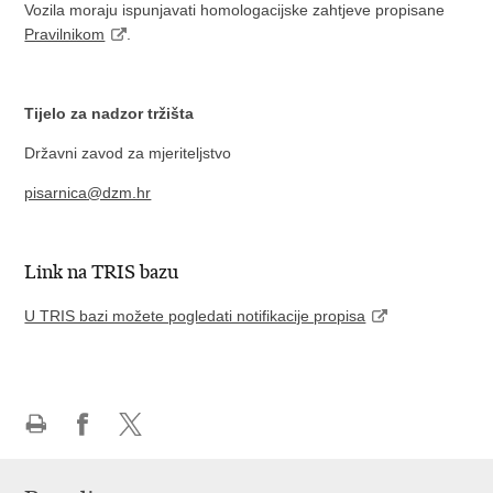
Vozila moraju ispunjavati homologacijske zahtjeve propisane
Pravilnikom
.
Tijelo za nadzor tržišta
Državni zavod za mjeriteljstvo
pisarnica@dzm.hr
Link na TRIS bazu
U TRIS bazi možete pogledati notifikacije propisa
Ispiši
Podijeli
Podijeli
stranicu
na
na