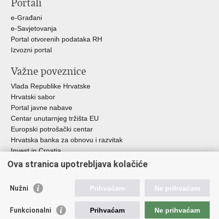
Portali
Facebooku
X-
u
e-Građani
e-Savjetovanja
Portal otvorenih podataka RH
Izvozni portal
Važne poveznice
Vlada Republike Hrvatske
Hrvatski sabor
Portal javne nabave
Centar unutarnjeg tržišta EU
Europski potrošački centar
Hrvatska banka za obnovu i razvitak
Invest in Croatia
Europska banka za obnovu i razvoj
Ova stranica upotrebljava kolačiće
Strukturni i investicijski fondovi
Središnja agencija za financiranje i ugovaranje
Nužni
Prihvaćam
Ne prihvaćam
Institucije i javne ustanove u nadležnosti
Funkcionalni
Prihvaćam
Ne prihvaćam
Ministarstva